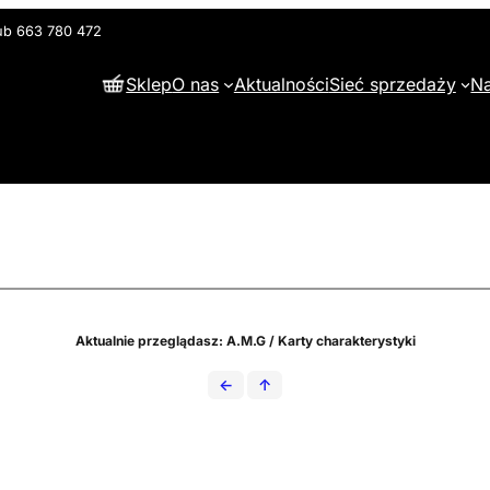
lub 663 780 472
Sklep
O nas
Aktualności
Sieć sprzedaży
Na
Aktualnie przeglądasz: A.M.G / Karty charakterystyki
←
↑