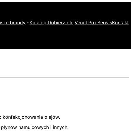
sze brandy
Katalogi
Dobierz olej
Venol Pro Serwis
Kontakt
z konfekcjonowania olejów.
 płynów hamulcowych i innych.