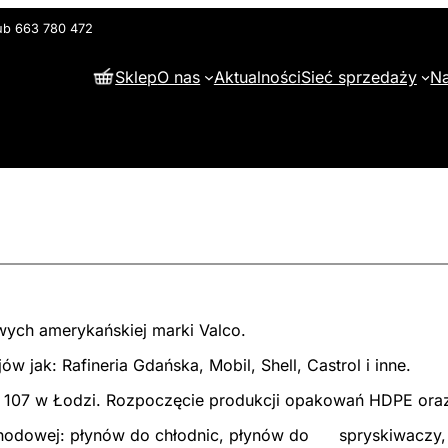
lub 663 780 472
Sklep
O nas
Aktualności
Sieć sprzedaży
Na
wych amerykańskiej marki Valco.
 jak: Rafineria Gdańska, Mobil, Shell, Castrol i inne.
ej 107 w Łodzi. Rozpoczęcie produkcji opakowań HDPE ora
ochodowej: płynów do chłodnic, płynów do spryskiwaczy,