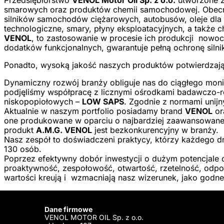
Przedsiębiorstwo
VENOL Motor Oil Sp. z o.o.
utworzone zo
smarowych oraz produktów chemii samochodowej. Obecn
silników samochodów ciężarowych, autobusów, oleje dla r
technologiczne, smary, płyny eksploatacyjnych, a także
VENOL
, to zastosowanie w procesie ich produkcji nowoc
dodatków funkcjonalnych, gwarantuje pełną ochronę siln
Ponadto, wysoką jakość naszych produktów potwierdzaj
Dynamiczny rozwój branży obliguje nas do ciągłego moni
podjęliśmy współpracę z licznymi ośrodkami badawczo-r
niskopopiołowych –
LOW SAPS
. Zgodnie z normami unij
Aktualnie w naszym portfolio posiadamy brand
VENOL
or
one produkowane w oparciu o najbardziej zaawansowane 
produkt
A.M.G. VENOL
jest bezkonkurencyjny w branży.
Nasz zespół to doświadczeni praktycy, którzy każdego d
130 osób.
Poprzez efektywny dobór inwestycji o dużym potencjale o
proaktywność, zespołowość, otwartość, rzetelność, odpo
wartości kreują i wzmacniają nasz wizerunek, jako godn
Dane firmowe
VENOL MOTOR OIL Sp. z o.o.