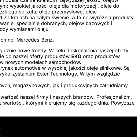
i dostarczanie Klientom najwyższej jakości olejów
: wysokiej jakości oleje dla motoryzacji, oleje do
żkiego sprzętu, oleje przemysłowe, oleje
 70 krajach na całym świecie. A to co wyróżnia produkty
owanie, specjalnie dobranych, olejów bazowych i
ędzy wymianami oleju.
ch np. Mercedes-Benz.
icznie nowe trendy. W celu doskonalenia naszej oferty
ie do naszej oferty produktów
EKO
oraz produktów
ów w nowych modelach samochodów.
rynek automotive w wysokiej jakości oleje silnikowe. Są
ykorzystaniem Ester Technology. W tym względzie
yjnych, magazynowych, jak i produkcyjnych zatrudniamy
artość naszej firmy i naszych brandów. Profesjonalizm,
 wartości, którymi kierujemy się każdego dnia. Powyższe
as
p