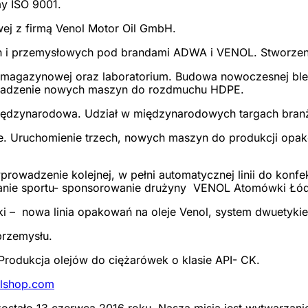
y ISO 9001.
ej z firmą Venol Motor Oil GmbH.
h i przemysłowych pod brandami ADWA i VENOL. Stworzenie
j, magazynowej oraz laboratorium. Budowa nowoczesnej bl
owadzenie nowych maszyn do rozdmuchu HDPE.
 międzynarodowa. Udział w międzynarodowych targach bra
sce. Uruchomienie trzech, nowych maszyn do produkcji op
owadzenie kolejnej, w pełni automatycznej linii do konfe
ieranie sportu- sponsorowanie drużyny VENOL Atomówki Łó
i – nowa linia opakowań na oleje Venol, system dwuetyk
przemysłu.
odukcja olejów do ciężarówek o klasie API- CK.
lshop.com