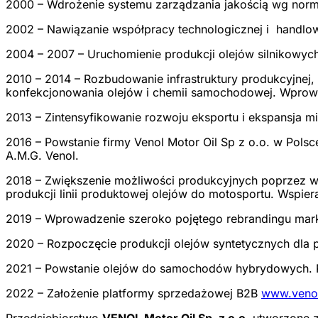
2000 – Wdrożenie systemu zarządzania jakością wg norm
2002 – Nawiązanie współpracy technologicznej i handlow
2004 – 2007 – Uruchomienie produkcji olejów silnikowyc
2010 – 2014 – Rozbudowanie infrastruktury produkcyjne
konfekcjonowania olejów i chemii samochodowej. Wpr
2013 – Zintensyfikowanie rozwoju eksportu i ekspansja
2016 – Powstanie firmy Venol Motor Oil Sp z o.o. w Pol
A.M.G. Venol.
2018 – Zwiększenie możliwości produkcyjnych poprzez wpr
produkcji linii produktowej olejów do motosportu. Wsp
2019 – Wprowadzenie szeroko pojętego rebrandingu mark
2020 – Rozpoczęcie produkcji olejów syntetycznych dla 
2021 – Powstanie olejów do samochodów hybrydowych. Pr
2022 – Założenie platformy sprzedażowej B2B
www.veno