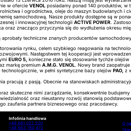
stało 13 czerwca 2016 roku. Naszą misją jest wytwarzanie 
ie w ofercie
VENOL
posiadamy ponad 140 produktów, w tym
olnictwa i ogrodnictwa, oleje do maszyn budowlanych i cię
 chemię samochodową. Nasze produkty dostępne są w ponad
zesnej i innowacyjnej technologii
ACTIVE POWER
. Zastos
ika oraz znacząco przyczynia się do wydłużenia okresu mi
ą aprobaty techniczne znanych producentów samochodowy
torowania rynku, celem szybkiego reagowania na technolog
ozwojowymi. Następstwem tej kooperacji jest wprowadzen
nymi
EURO 5,
konieczne stało się stosowanie tychże olej
az markę premium
A.M.G. VENOL
. Nowy brand zaopatruje 
technologicznie, w pełni syntetyczne bazy olejów
PAO,
z w
nia pracują z pasją. Obecnie na stanowiskach administrac
raz skuteczne nimi zarządzanie, konsekwentnie budujemy w
wiedzialność oraz nieustanny rozwój stanowią podstawowe
ego zaufania partnera biznesowego oraz pracodawcy.
Infolinia handlowa
+48 661 022 220
O n
+48 663 780 472
Skle