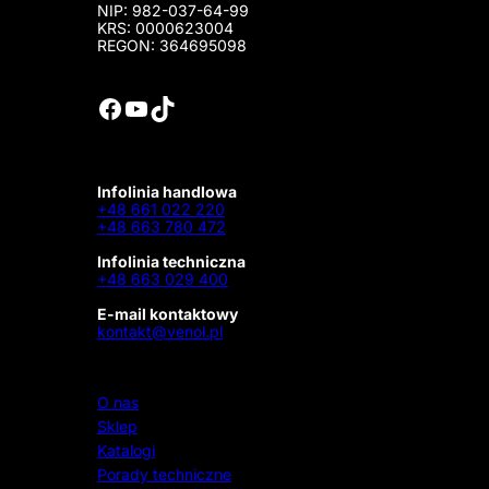
NIP: 982-037-64-99
KRS: 0000623004
REGON: 364695098
Facebook
YouTube
TikTok
Infolinia handlowa
+48 661 022 220
+48 663 780 472
Infolinia techniczna
+48 663 029 400
E-mail kontaktowy
kontakt@venol.pl
O nas
Sklep
Katalogi
Porady techniczne