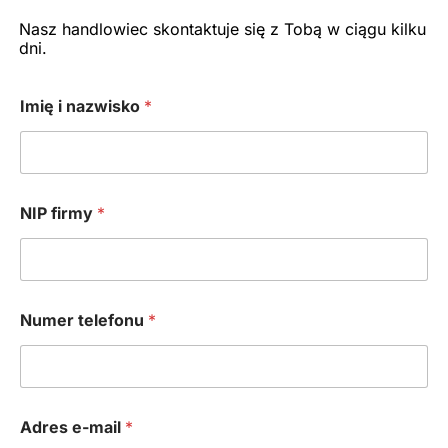
Nasz handlowiec skontaktuje się z Tobą w ciągu kilku
dni.
*
Imię i nazwisko
*
i
w
i
a
d
o
NIP firmy
*
m
o
ś
ć
Numer telefonu
*
Adres e-mail
*