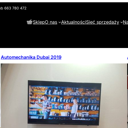
lub 663 780 472
Sklep
O nas
Aktualności
Sieć sprzedaży
Na
Automechanika Dubai 2019