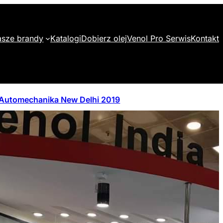
sze brandy
Katalogi
Dobierz olej
Venol Pro Serwis
Kontakt
Automechanika New Delhi 2019