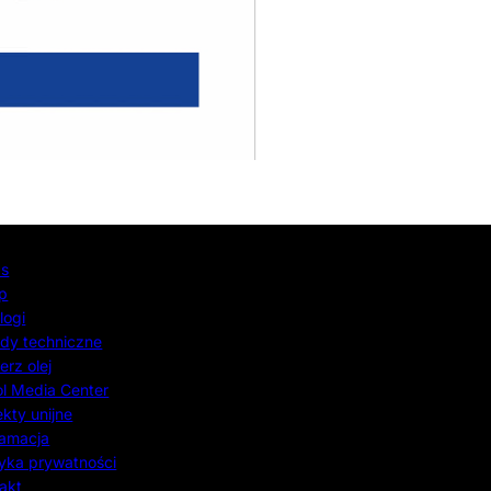
as
p
logi
dy techniczne
erz olej
l Media Center
ekty unijne
lamacja
tyka prywatności
akt