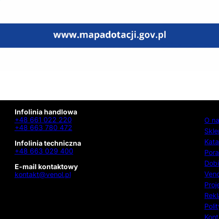
Infolinia handlowa
+48 661 022 220
O n
+48 663 780 472
Skle
Kata
Infolinia techniczna
+48 663 029 400
Pora
Dobi
E-mail kontaktowy
Veno
kontakt@venol.pl
Proj
Rek
Poli
Kont