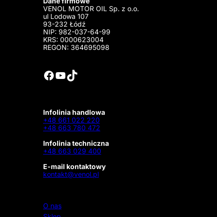
Dane firmowe
VENOL MOTOR OIL Sp. z o.o.
ul Lodowa 107
93-232 Łódź
NIP: 982-037-64-99
KRS: 0000623004
REGON: 364695098
Facebook
YouTube
TikTok
Infolinia handlowa
+48 661 022 220
+48 663 780 472
Infolinia techniczna
+48 663 029 400
E-mail kontaktowy
kontakt@venol.pl
O nas
Sklep