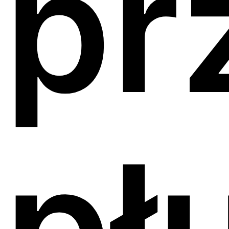
pr
pł