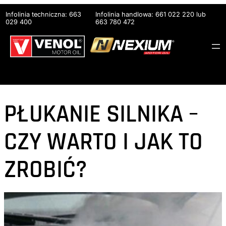
Przejdź
Infolinia techniczna: 663
Infolinia handlowa: 661 022 220 lub
do
029 400
663 780 472
treści
PŁUKANIE SILNIKA –
CZY WARTO I JAK TO
ZROBIĆ?