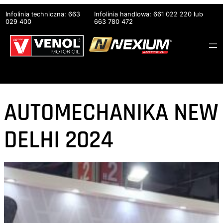
Przejdź
Infolinia techniczna: 663
Infolinia handlowa: 661 022 220 lub
do
029 400
663 780 472
treści
AUTOMECHANIKA NEW
DELHI 2024