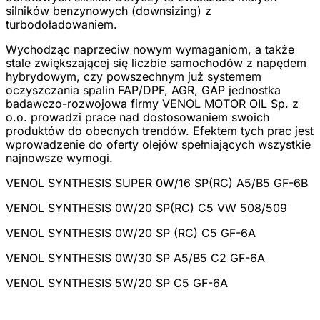
silników benzynowych (downsizing) z
turbodoładowaniem.
Wychodząc naprzeciw nowym wymaganiom, a także
stale zwiększającej się liczbie samochodów z napędem
hybrydowym, czy powszechnym już systemem
oczyszczania spalin FAP/DPF, AGR, GAP jednostka
badawczo-rozwojowa firmy VENOL MOTOR OIL Sp. z
o.o. prowadzi prace nad dostosowaniem swoich
produktów do obecnych trendów. Efektem tych prac jest
wprowadzenie do oferty olejów spełniających wszystkie
najnowsze wymogi.
VENOL SYNTHESIS SUPER 0W/16 SP(RC) A5/B5 GF-6B
VENOL SYNTHESIS 0W/20 SP(RC) C5 VW 508/509
VENOL SYNTHESIS 0W/20 SP (RC) C5 GF-6A
VENOL SYNTHESIS 0W/30 SP A5/B5 C2 GF-6A
VENOL SYNTHESIS 5W/20 SP C5 GF-6A