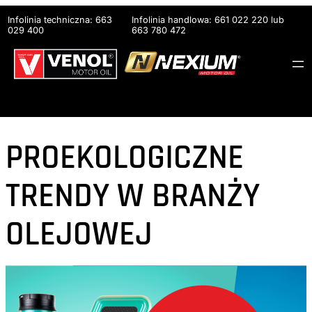
Przejdź
Infolinia techniczna: 663
Infolinia handlowa: 661 022 220 lub
do
029 400
663 780 472
treści
PROEKOLOGICZNE
TRENDY W BRANŻY
OLEJOWEJ