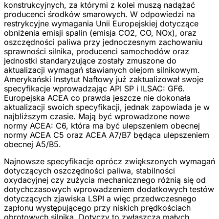
konstrukcyjnych, za którymi z kolei muszą nadążać
producenci środków smarowych. W odpowiedzi na
restrykcyjne wymagania Unii Europejskiej dotyczące
obniżenia emisji spalin (emisja CO2, CO, NOx), oraz
oszczędności paliwa przy jednoczesnym zachowaniu
sprawności silnika, producenci samochodów oraz
jednostki standaryzujące zostały zmuszone do
aktualizacji wymagań stawianych olejom silnikowym.
Amerykański Instytut Naftowy już zaktualizował swoje
specyfikacje wprowadzając API SP i ILSAC: GF6.
Europejska ACEA co prawda jeszcze nie dokonała
aktualizacji swoich specyfikacji, jednak zapowiada je w
najbliższym czasie. Mają być wprowadzone nowe
normy ACEA: C6, która ma być ulepszeniem obecnej
normy ACEA C5 oraz ACEA A7/B7 będąca ulepszeniem
obecnej A5/B5.
Najnowsze specyfikacje oprócz zwiększonych wymagań
dotyczących oszczędności paliwa, stabilności
oxydacyjnej czy zużycia mechanicznego różnią się od
dotychczasowych wprowadzeniem dodatkowych testów
dotyczących zjawiska LSPI a więc przedwczesnego
zapłonu występującego przy niskich prędkościach
obrotowych silnika. Dotyczy to zwłaszcza małych