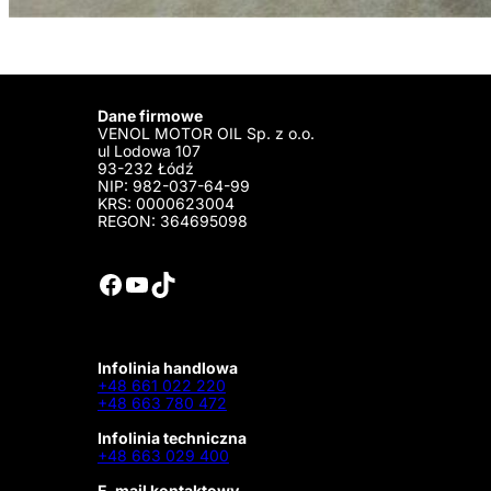
Dane firmowe
VENOL MOTOR OIL Sp. z o.o.
ul Lodowa 107
93-232 Łódź
NIP: 982-037-64-99
KRS: 0000623004
REGON: 364695098
Facebook
YouTube
TikTok
Infolinia handlowa
+48 661 022 220
+48 663 780 472
Infolinia techniczna
+48 663 029 400
E-mail kontaktowy