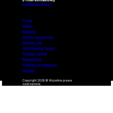
kontakt@venol.pl
O nas
Sklep
Katalogi
Porady techniczne
Dobierz olej
Venol Media Center
Projekty unijne
Reklamacja
Polityka prywatności
Kontakt
Copyright 2026 © Wszelkie prawa
zastrzeżone.