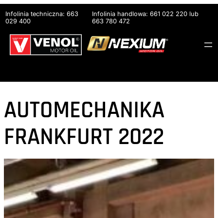
Przejdź
Infolinia techniczna: 663
Infolinia handlowa: 661 022 220 lub
do
029 400
663 780 472
treści
AUTOMECHANIKA
FRANKFURT 2022